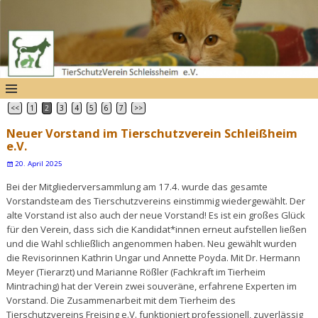
<<
1
2
3
4
5
6
7
>>
Artikelnavigation
Neuer Vorstand im Tierschutzverein Schleißheim
e.V.
20. April 2025
Bei der Mitgliederversammlung am 17.4. wurde das gesamte
Vorstandsteam des Tierschutzvereins einstimmig wiedergewählt. Der
alte Vorstand ist also auch der neue Vorstand! Es ist ein großes Glück
für den Verein, dass sich die Kandidat*innen erneut aufstellen ließen
und die Wahl schließlich angenommen haben. Neu gewählt wurden
die Revisorinnen Kathrin Ungar und Annette Poyda. Mit Dr. Hermann
Meyer (Tierarzt) und Marianne Rößler (Fachkraft im Tierheim
Mintraching) hat der Verein zwei souveräne, erfahrene Experten im
Vorstand. Die Zusammenarbeit mit dem Tierheim des
Tierschutzvereins Freising e.V. funktioniert professionell, zuverlässig