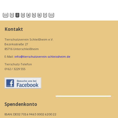
<<
1
2
3
4
5
6
7
>>
Artikelnavigation
Kontakt
Tierschutzverein Schleißheim e.V.
Bezirksstraße 27
85716 Unterschleißheim
E-Mail:
info@tierschutzverein-schleissheim.de
Tierschutz-Telefon
0162 / 3229 555
Spendenkonto
IBAN: DE02 7016 9465 0002 6200 22