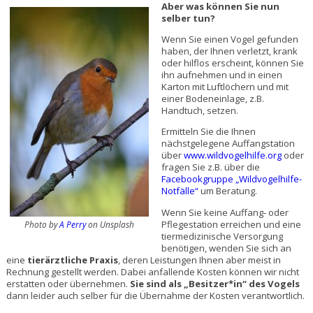
Aber was können Sie nun
selber tun?
Wenn Sie einen Vogel gefunden
haben, der Ihnen verletzt, krank
oder hilflos erscheint, können Sie
ihn aufnehmen und in einen
Karton mit Luftlöchern und mit
einer Bodeneinlage, z.B.
Handtuch, setzen.
Ermitteln Sie die Ihnen
nächstgelegene Auffangstation
über
www.wildvogelhilfe.org
oder
fragen Sie z.B. über die
Facebookgruppe „Wildvogelhilfe-
Notfälle“
um Beratung.
Wenn Sie keine Auffang- oder
Pflegestation erreichen und eine
Photo by
A Perry
on Unsplash
tiermedizinische Versorgung
benötigen, wenden Sie sich an
eine
tierärztliche Praxis
, deren Leistungen Ihnen aber meist in
Rechnung gestellt werden. Dabei anfallende Kosten können wir nicht
erstatten oder übernehmen.
Sie sind als „Besitzer*in“ des Vogels
dann leider auch selber für die Übernahme der Kosten verantwortlich.