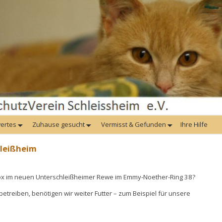
ertes
Zuhause gesucht
Vermisst & Gefunden
Ihre Hilfe
leißheim
x im neuen Unterschleißheimer Rewe im Emmy-Noether-Ring 38?
etreiben, benötigen wir weiter Futter – zum Beispiel für unsere