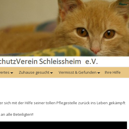
ertes
Zuhause gesucht
Vermisst & Gefunden
Ihre Hilfe
der sich mit der Hilfe seiner tollen Pflegestelle zurück ins Leben gekämpft
n alle Beteiligten!!