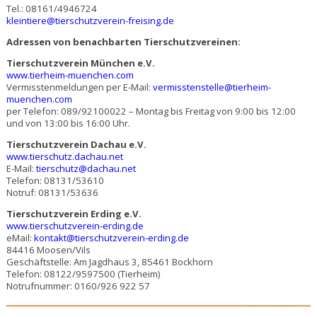
Tel.: 08161/4946724
kleintiere@tierschutzverein-freising.de
Adressen von benachbarten Tierschutzvereinen:
Tierschutzverein München e.V.
www.tierheim-muenchen.com
Vermisstenmeldungen per E-Mail
:
vermisstenstelle@tierheim-
muenchen.com
per Telefon: 089/92100022 – Montag bis Freitag von 9:00 bis 12:00
und von 13:00 bis 16:00 Uhr.
Tierschutzverein Dachau e.V.
www.tierschutz.dachau.net
E-Mail:
tierschutz@dachau.net
Telefon: 08131/53610
Notruf: 08131/53636
Tierschutzverein Erding e.V.
www.tierschutzverein-erding.de
eMail:
kontakt@tierschutzverein-erding.de
84416 Moosen/Vils
Geschäftstelle: Am Jagdhaus 3, 85461 Bockhorn
Telefon: 08122/9597500 (Tierheim)
Notrufnummer: 0160/926 922 57