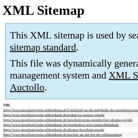
XML Sitemap
This XML sitemap is used by se
sitemap standard
.
This file was dynamically gener
management system and
XML Si
Auctollo
.
URL
https://www.tierschutzverein-schleissheim.de/2-infobrief-an-die-mitglieder-des-tierschutzverei
https://www.tierschutzverein-schleissheim.de/update-zu-unserer-spende
https://www.tierschutzverein-schleissheim.de/tierschutzverein-spendet-fuer-ukraine-projekt
https://www.tierschutzverein-schleissheim.de/spendenbox-rewe-unterschleissheim
https://www.tierschutzverein-schleissheim.de/ukraine-tierschutz-spende
https://www.tierschutzverein-schleissheim.de/machen-sie-mit-bei-der-rehkitzrettung