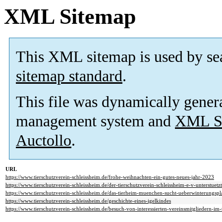
XML Sitemap
This XML sitemap is used by se
sitemap standard
.
This file was dynamically gener
management system and
XML Si
Auctollo
.
URL
https://www.tierschutzverein-schleissheim.de/frohe-weihnachten-ein-gutes-neues-jahr-2023
https://www.tierschutzverein-schleissheim.de/der-tierschutzverein-schleissheim-e-v-unterstuetz
https://www.tierschutzverein-schleissheim.de/das-tierheim-muenchen-sucht-ueberwinterungspla
https://www.tierschutzverein-schleissheim.de/geschichte-eines-igelkindes
https://www.tierschutzverein-schleissheim.de/besuch-von-interessierten-vereinsmitgliedern-i